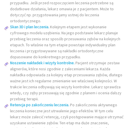
przypadku. Jeśli przed rozpoczęciem leczenia potrzebne są
dodatkowe działania, lekarz omawia je z pacjentem. Może to
dotyczyć np. przygotowania jamy ustnej do leczenia
ortodontycznego.
Skan 3D i plan leczenia.
Kolejnym etapem jest wykonanie
cyfrowego modelu uzębienia. Na jego podstawie lekarz planuje
przebieg leczenia oraz sposób przesuwania zębów na kolejnych
etapach. To właśnie na tym etapie powstaje indywidualny plan
leczenia i przygotowywane są nakładki ortodontyczne
dopasowane do konkretnego przypadku.
Noszenie nakładek i wizyty kontrolne.
Pacjent otrzymuje zestaw
alignerów, które nosi zgodnie z zaleceniami lekarza. Każda
nakładka odpowiada za kolejny etap przesuwania zębów, dlatego
ważne jest ich regularne zmienianie we właściwej kolejności. W
trakcie leczenia odbywają się wizyty kontrolne. Lekarz sprawdza
wtedy, czy zęby przesuwają się zgodnie z planem i ocenia dalszy
przebieg terapii.
Retencja po zakończeniu leczenia.
Po zakończeniu aktywnego
leczenia konieczne jest utrwalenie jego efektów. W tym celu
lekarz może zalecić retencję, czyli postępowanie mające utrzymać
uzyskane ustawienie zębów. Ten etap ma duże znaczenie,