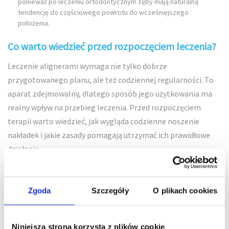
ponieważ po leczeniu ortodontycznym zęby mają naturalną
tendencję do częściowego powrotu do wcześniejszego
położenia.
Co warto wiedzieć przed rozpoczęciem leczenia?
Leczenie alignerami wymaga nie tylko dobrze
przygotowanego planu, ale też codziennej regularności. To
aparat zdejmowalny, dlatego sposób jego użytkowania ma
realny wpływ na przebieg leczenia. Przed rozpoczęciem
terapii warto wiedzieć, jak wygląda codzienne noszenie
nakładek i jakie zasady pomagają utrzymać ich prawidłowe
działanie.
Alignery zdejmuje się do jedzenia.
Nakładki należy zdejmować
przed każdym posiłkiem. Dotyczy to zarówno większych dań, jak i
Zgoda
Szczegóły
O plikach cookies
przekąsek. Jedzenie w alignerach może prowadzić do ich
uszkodzenia, odkształcenia lub zabrudzenia. Po posiłku warto
umyć zęby lub przynajmniej przepłukać jamę ustną przed
ponownym założeniem nakładek.
Niniejsza strona korzysta z plików cookie