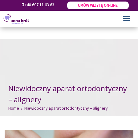
-->
+48 607 11 63 63
UMÓW WIZYTĘ ON-LINE
Toggl
navig
Niewidoczny aparat ortodontyczny
– alignery
Home / Niewidoczny aparat ortodontyczny – alignery